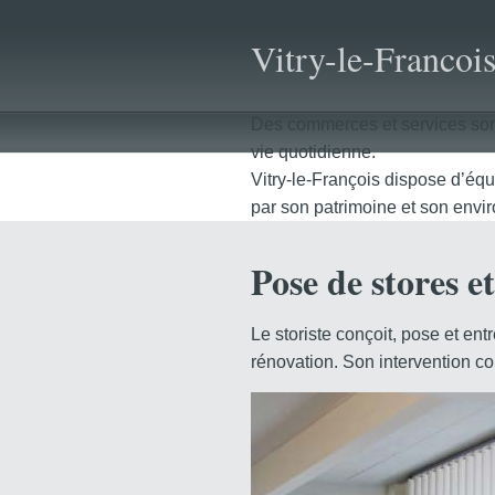
Vitry-le-Francoi
Des commerces et services sont
vie quotidienne.
Vitry-le-François dispose d’équi
par son patrimoine et son envi
Pose de stores e
Le storiste conçoit, pose et en
rénovation. Son intervention co